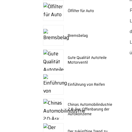
P
Ölfilter für Auto
L
d
Bremsbelag
L
ü
Gute Qualität Autoteile
Motorventil
Einführung von Reifen
Chinas Automobilindustrie
2.0-Ära: Offenbarung der
Autokonzerne
Der zukünftige Trend zu