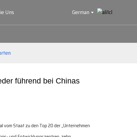
ie Uns
German
orten
eder führend bei Chinas
mal vom Staat zu den Top 20 der „Unternehmen
ungs- und Entwicklungszentren, zehn