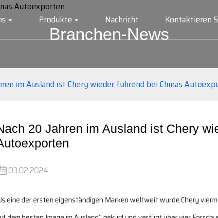
ns
Produkte
Nachricht
Kontaktieren S
Branchen-News
hren im Ausland ist Chery wieder führend bei Chinas Autoexp
Nach 20 Jahren im Ausland ist Chery wi
Autoexporten
03.02.2024
ls eine der ersten eigenständigen Marken weltweit wurde Chery vier
it dem besten Image im Ausland“ gekürt und verfügt über vier Forsch