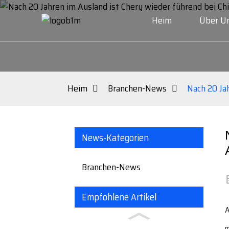
Heim
Über U
Heim
Branchen-News
Nach 20 Ja
News-Kategorien
Branchen-News
Empfohlene Artikel
A
m