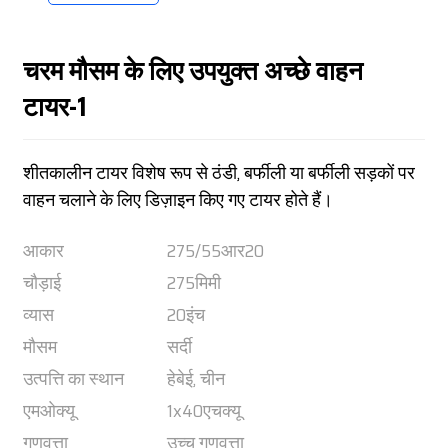
चरम मौसम के लिए उपयुक्त अच्छे वाहन
टायर-1
शीतकालीन टायर विशेष रूप से ठंडी, बर्फीली या बर्फीली सड़कों पर
वाहन चलाने के लिए डिज़ाइन किए गए टायर होते हैं।
आकार
275/55आर20
चौड़ाई
275मिमी
व्यास
20इंच
मौसम
सर्दी
उत्पत्ति का स्थान
हेबेई, चीन
एमओक्यू
1x40एचक्यू
गुणवत्ता
उच्च गुणवत्ता