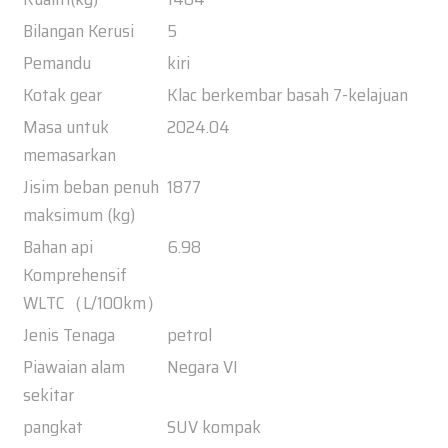
Bilangan Kerusi
5
Pemandu
kiri
Kotak gear
Klac berkembar basah 7-kelajuan
Masa untuk
2024.04
memasarkan
Jisim beban penuh
1877
maksimum (kg)
Bahan api
6.98
Komprehensif
WLTC（L/100km）
Jenis Tenaga
petrol
Piawaian alam
Negara VI
sekitar
pangkat
SUV kompak