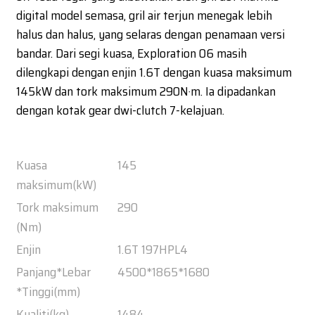
digital model semasa, gril air terjun menegak lebih
halus dan halus, yang selaras dengan penamaan versi
bandar. Dari segi kuasa, Exploration 06 masih
dilengkapi dengan enjin 1.6T dengan kuasa maksimum
145kW dan tork maksimum 290N·m. Ia dipadankan
dengan kotak gear dwi-clutch 7-kelajuan.
Kuasa
145
maksimum(kW)
Tork maksimum
290
(Nm)
Enjin
1.6T 197HPL4
Panjang*Lebar
4500*1865*1680
*Tinggi(mm)
Kualiti(kg)
1484