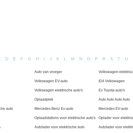
 Ons
Producten
Nieuws
Neem Contac
C
D
E
F
G
H
I
J
K
L
M
N
O
P
R
S
T
U
Auto van vroeger
Volkswagen-elektrisc
Volkswagen EV-auto
ID4 Volkswagen
Volkswagen elektrische auto's
Ev Toyota-auto's
Oplaadplek
Auto Auto Auto Auto
che auto
Mercedes-Benz Ev-auto
Mercedes EV-auto
Oplaadstations voor elektrische auto's
Oplader voor elektris
s
Autolader voor elektrische auto
Autolader voor elektr