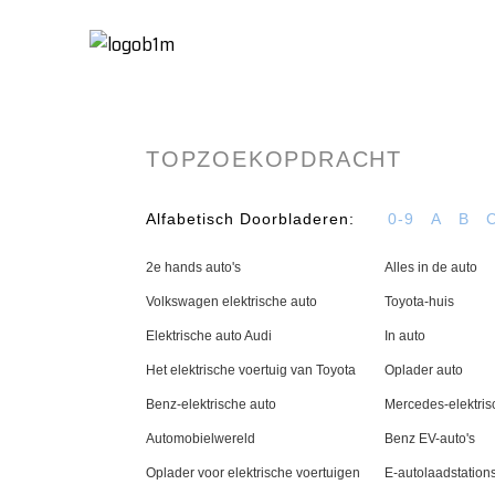
Thuis
Over
TOPZOEKOPDRACHT
Alfabetisch Doorbladeren:
0-9
A
B
2e hands auto's
Alles in de auto
Volkswagen elektrische auto
Toyota-huis
Elektrische auto Audi
In auto
Het elektrische voertuig van Toyota
Oplader auto
Benz-elektrische auto
Mercedes-elektris
Automobielwereld
Benz EV-auto's
Oplader voor elektrische voertuigen
E-autolaadstation