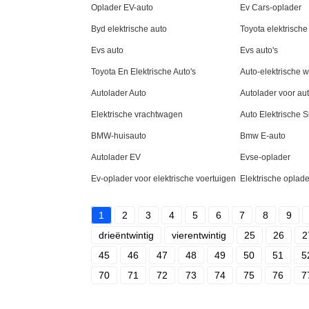
Oplader EV-auto
Ev Cars-oplader
Byd elektrische auto
Toyota elektrische
Evs auto
Evs auto's
Toyota En Elektrische Auto's
Auto-elektrische 
Autolader Auto
Autolader voor au
Elektrische vrachtwagen
Auto Elektrische 
BMW-huisauto
Bmw E-auto
Autolader EV
Evse-oplader
Ev-oplader voor elektrische voertuigen
Elektrische oplad
1
2
3
4
5
6
7
8
9
drieëntwintig
vierentwintig
25
26
2
45
46
47
48
49
50
51
5
70
71
72
73
74
75
76
7