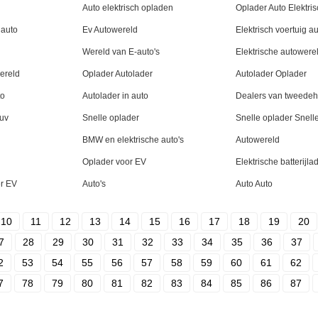
Auto elektrisch opladen
Oplader Auto Elektris
 auto
Ev Autowereld
Elektrisch voertuig a
Wereld van E-auto's
Elektrische autowere
wereld
Oplader Autolader
Autolader Oplader
to
Autolader in auto
Dealers van tweedeh
Suv
Snelle oplader
Snelle oplader Snell
BMW en elektrische auto's
Autowereld
Oplader voor EV
Elektrische batterijla
er EV
Auto's
Auto Auto
10
11
12
13
14
15
16
17
18
19
20
7
28
29
30
31
32
33
34
35
36
37
2
53
54
55
56
57
58
59
60
61
62
7
78
79
80
81
82
83
84
85
86
87