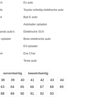
ch
Ev auto
uto
Toyota volledig elektrische auto
ld
Byd E-auto
Autolader opladen
ands auto's
Elektrische SUV
e oplader
Bmw elektrische auto
EV-oplader
der
Eva Char
Tesla-auto
eenentwintig
tweeëntwintig
38
39
40
41
42
43
44
63
64
65
66
67
68
69
88
89
90
91
92
93