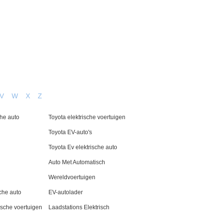
t Met Ons Op
Dutch
V
W
X
Z
he auto
Toyota elektrische voertuigen
Toyota EV-auto's
Toyota Ev elektrische auto
Auto Met Automatisch
Wereldvoertuigen
che auto
EV-autolader
ische voertuigen
Laadstations Elektrisch