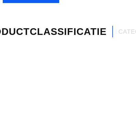
DUCTCLASSIFICATIE
CATE
Volkswagen