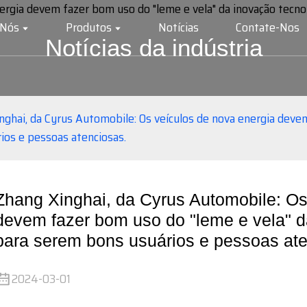
 Nós
Produtos
Notícias
Contate-Nos
Notícias da indústria
nghai, da Cyrus Automobile: Os veículos de nova energia deve
ios e pessoas atenciosas.
Zhang Xinghai, da Cyrus Automobile: Os
devem fazer bom uso do "leme e vela" d
para serem bons usuários e pessoas ate
2024-03-01