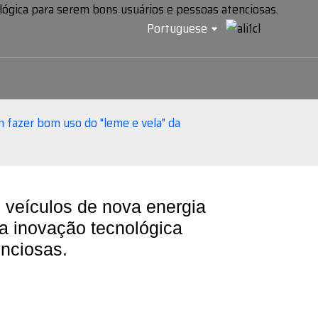
Portuguese
m fazer bom uso do "leme e vela" da
 veículos de nova energia
a inovação tecnológica
nciosas.