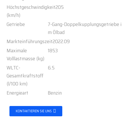
Höchstgeschwindigkeit
205
(km/h)
Getriebe
7-Gang-Doppelkupplungsgetriebe i
m Ölbad
Markteinführungszeit
2022.09
Maximale
1853
Volllastmasse (kg)
WLTC-
6.5
Gesamtkraftstoff
(l/100 km)
Energieart
Benzin
KONTAKTIEREN SIE UNS