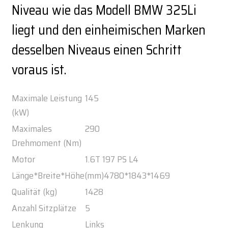
Niveau wie das Modell BMW 325Li
liegt und den einheimischen Marken
desselben Niveaus einen Schritt
voraus ist.
Maximale Leistung
145
(kW)
Maximales
290
Drehmoment (Nm)
Motor
1.6T 197 PS L4
Länge*Breite*Höhe(mm)
4780*1843*1469
Qualität (kg)
1428
Anzahl Sitzplätze
5
Lenkung
Links