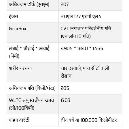
अधिकतम टॉर्क (एनएम)
207
इंजन
2.0एल 177 एचपी एल4
GearBox
CVT लगातार परिवर्तनीय गति
(एनालॉग 10 गति)
लंबाई * चौड़ाई * ऊंचाई
4905 * 1840 * 1455
(मिमी)
शरीर - रचना
चार दरवाजे, पांच सीटों वाली
सेडान
अधिकतम गति (किमी/घंटा)
205
WLTC संयुक्त ईंधन खपत
6.03
(ली/100किमी)
वाहन वारंटी
तीन वर्ष या 100,000 किलोमीटर