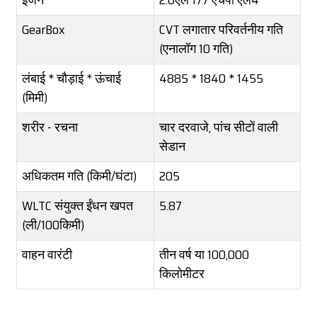
इंजन
2.0एल 177 एचपी एल4
GearBox
CVT लगातार परिवर्तनीय गति
(एनालॉग 10 गति)
लंबाई * चौड़ाई * ऊंचाई
4885 * 1840 * 1455
(मिमी)
शरीर - रचना
चार दरवाजे, पांच सीटों वाली
सेडान
अधिकतम गति (किमी/घंटा)
205
WLTC संयुक्त ईंधन खपत
5.87
(ली/100किमी)
वाहन वारंटी
तीन वर्ष या 100,000
किलोमीटर