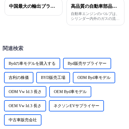
中国最大の輸出ブランド！MGは2023年に84万台を販売、先進国でほぼ半数
高品質の自動車部品エンジンバルブ
自動車エンジンのバルブは、
シリンダー内外のガスの流れ
を制御する重要な部品です。
通常、吸気バルブと排気バル
ブに分けられます。バルブは
通常、吸気バルブと排気バル
ブの2種類に分けられます。
関連検索
Bydの車モデルを購入する
Byd販売サプライヤー
吉利の株価
BYD販売工場
ODM Byd車モデル
ODM Vw Id.3 長さ
OEM Byd車モデル
OEM Vw Id.3 長さ
ネクソンEVサプライヤー
中古車販売会社