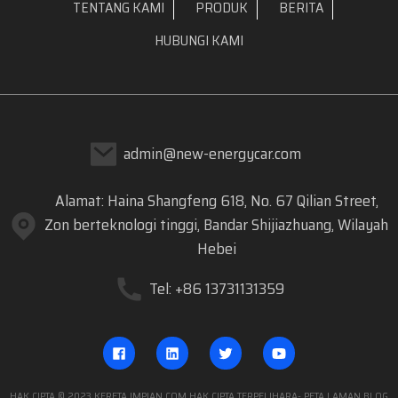
TENTANG KAMI
PRODUK
BERITA
HUBUNGI KAMI
admin@new-energycar.com
Alamat: Haina Shangfeng 618, No. 67 Qilian Street,
Zon berteknologi tinggi, Bandar Shijiazhuang, Wilayah
Hebei
Tel: +86 13731131359
HAK CIPTA © 2023 KERETA IMPIAN.COM HAK CIPTA TERPELIHARA
- PETA LAMAN
BLOG