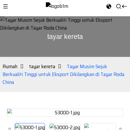
tayar kereta
Rumah
tayar kereta
Tayar Musim Sejuk
Berkualiti Tinggi untuk Eksport Dikilangkan di Tayar Roda
China