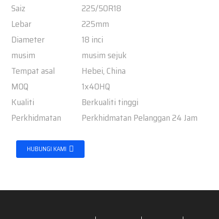
Saiz
225/50R18
Lebar
225mm
Diameter
18 inci
musim
musim sejuk
Tempat asal
Hebei, China
MOQ
1x40HQ
Kualiti
Berkualiti tinggi
Perkhidmatan
Perkhidmatan Pelanggan 24 Jam
HUBUNGI KAMI