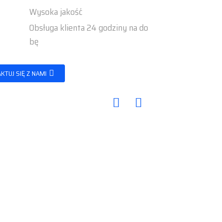
Wysoka jakość
Obsługa klienta 24 godziny na do
bę
KTUJ SIĘ Z NAMI