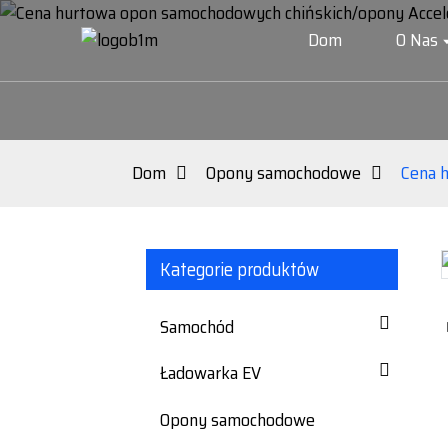
Dom
O Nas
Dom
Opony samochodowe
Cena 
Kategorie produktów
Loading...
Loading...
Samochód
Ładowarka EV
Opony samochodowe