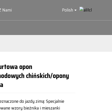
 Z Nami
Polish
urtowa opon
Loading...
Loading...
Loading...
Loading...
odowych chińskich/opony
ra
znaczone do jazdy zimą: Specjalnie
owane wzory bieżnika i mieszanki