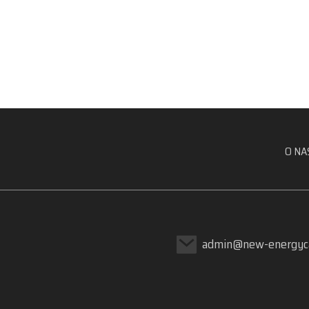
Great Wall Gun 2023 2.0T
czarna bomba v...
Samochód elektryczny BYD
E2 - przyjazny dla
środowiska i...
MG5 Scorpio 2022 1.5T
O NA
Trophy Sports f...
admin@new-energyc