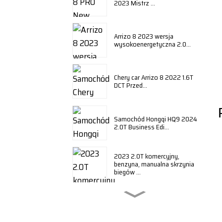
2023 Mistrz ...
Arrizo 8 2023 wersja
wysokoenergetyczna 2.0...
Chery car Arrizo 8 2022 1.6T
DCT Przed...
Samochód Hongqi HQ9 2024
2.0T Business Edi...
2023 2.0T komercyjny,
benzyna, manualna skrzynia
biegów ...
BYD Qin plus 2024 honor
edition DM-i ...