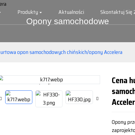
Produkty
Aktualności
Skontaktuj Się
Opony samochodowe
hurtowa opon samochodowych chińskich/opony Accelera
Cena h
Loading...
Loading...
samoch
Accele
Opony prze
zaprojekt