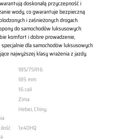
arantują doskonałą przyczepność i
anie wody, co gwarantuje bezpieczną
blodzonych i zaśnieżonych drogach.
 opony do samochodów luksusowych:
bie komfort i dobre prowadzenie,
 specjalnie dla samochodów luksusowych
jące najwyższej klasy wrażenia z jazdy.
185/75R16
185 mm
16 cali
Zima
Hebei, Chiny
ia
ilość
1x40HQ
ia