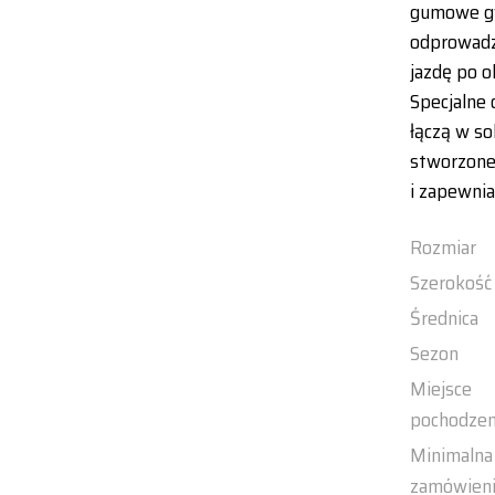
gumowe gw
odprowadz
jazdę po o
Specjalne
łączą w so
stworzone
i zapewnia
Rozmiar
Szerokość
Średnica
Sezon
Miejsce
pochodzen
Minimalna 
zamówien