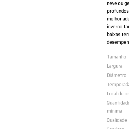
neve ou ge
profundos 
melhor ade
inverno t
baixas te
desempenho
Tamanho
Largura
Diâmetro
Temporad
Local de o
Quantidad
mínima
Qualidade