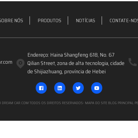
SOBRE NÓS
PRODUTOS
NOTÍCIAS
CONTATE-NO
Endereço: Haina Shangfeng 618, No. 67
r.com
Qilian Street, zona de alta tecnologia, cidade
de Shijiazhuang, província de Hebei
3 DREAM CAR.COM TODOS OS DIREITOS RESERVADOS
- MAPA DO SITE
BLOG PRINCIPAL
P