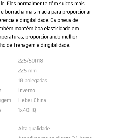
lo. Eles normalmente têm sulcos mais
e borracha mais macia para proporcionar
rência e dirigibilidade. Os pneus de
ambém mantêm boa elasticidade em
mperaturas, proporcionando melhor
 de frenagem e dirigibilidade.
225/50R18
225 mm
18 polegadas
a
Inverno
rigem
Hebei, China
e
1x40HQ
Alta qualidade