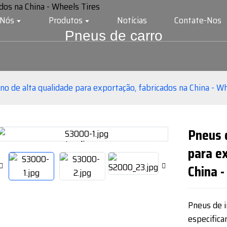
 Nós
Produtos
Notícias
Contate-Nos
Pneus de carro
no de alta qualidade para exportação, fabricados na China - W
Pneus d
Loading...
Loading...
para e
China -
Pneus de 
especifica