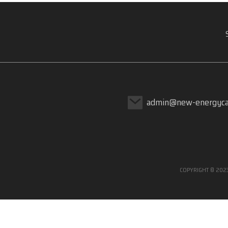
Great Wall Gun 2023 2.0T
bomba preta v...
Carro elétrico BYD E2 -
Ecológico e...
admin@new-energyca
MG5 Scorpio 2022 1.5T
Trophy Sports f...
COPYRIGHT © 202