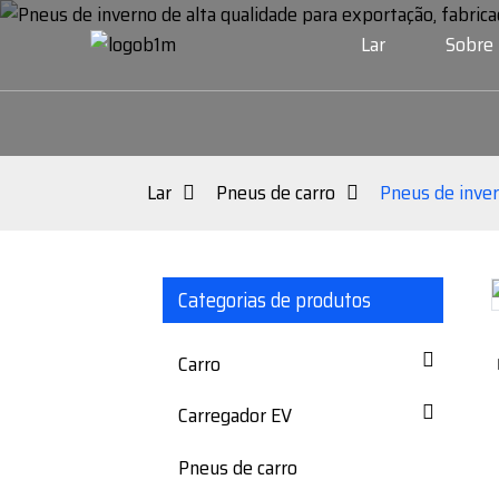
Lar
Sobre
Lar
Pneus de carro
Pneus de inver
Categorias de produtos
Loading...
Loading...
Carro
Carregador EV
Pneus de carro