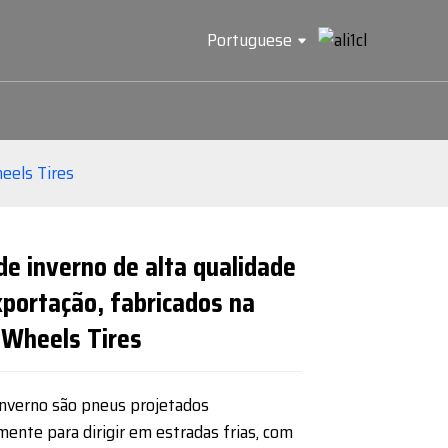
Portuguese
heels Tires
e inverno de alta qualidade
Loading...
Loading...
Loading...
Loading...
xportação, fabricados na
 Wheels Tires
inverno são pneus projetados
mente para dirigir em estradas frias, com