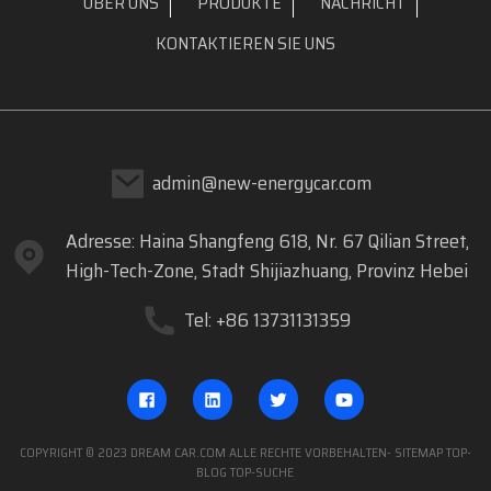
ÜBER UNS
PRODUKTE
NACHRICHT
KONTAKTIEREN SIE UNS
admin@new-energycar.com
Adresse: Haina Shangfeng 618, Nr. 67 Qilian Street,
High-Tech-Zone, Stadt Shijiazhuang, Provinz Hebei
Tel: +86 13731131359
COPYRIGHT © 2023 DREAM CAR.COM ALLE RECHTE VORBEHALTEN
- SITEMAP
TOP-
BLOG
TOP-SUCHE