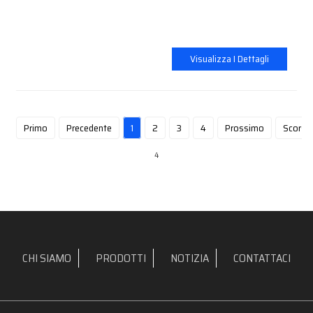
Visualizza I Dettagli
Primo
Precedente
1
2
3
4
Prossimo
Scorso
4
CHI SIAMO
PRODOTTI
NOTIZIA
CONTATTACI