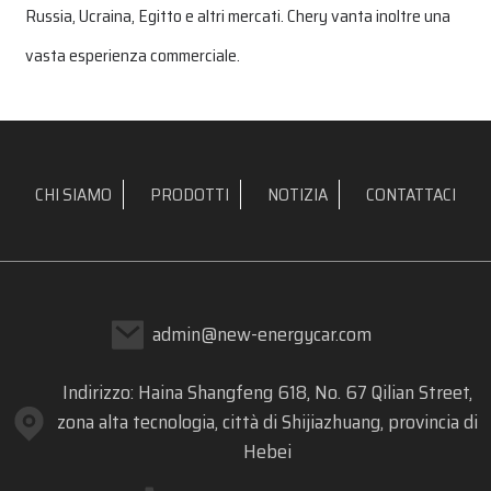
Russia, Ucraina, Egitto e altri mercati. Chery vanta inoltre una
vasta esperienza commerciale.
CHI SIAMO
PRODOTTI
NOTIZIA
CONTATTACI
admin@new-energycar.com
Indirizzo: Haina Shangfeng 618, No. 67 Qilian Street,
zona alta tecnologia, città di Shijiazhuang, provincia di
Hebei