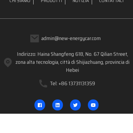
CHI SIAMO
PRODOTTI
NOTIZIA
CONTATTACI
admin@new-energycar.com
Indirizzo: Haina Shangfeng 618, No. 67 Qilian Street,
zona alta tecnologia, città di Shijiazhuang, provincia di
Hebei
Tel: +86 13731131359
COPYRIGHT © 2023 DREAM CAR.COM TUTTI I DIRITTI RISERVATI
- MAPPA DEL SITO
BLOG MIGLIORE
RICERCA PRINCIPALE