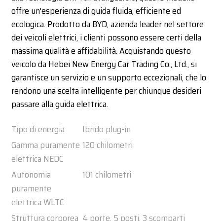
offre un'esperienza di guida fluida, efficiente ed
ecologica. Prodotto da BYD, azienda leader nel settore
dei veicoli elettrici, i clienti possono essere certi della
massima qualità e affidabilità. Acquistando questo
veicolo da Hebei New Energy Car Trading Co., Ltd., si
garantisce un servizio e un supporto eccezionali, che lo
rendono una scelta intelligente per chiunque desideri
passare alla guida elettrica.
Tipo di energia
Ibrido plug-in
Gamma puramente
120 chilometri
elettrica NEDC
Autonomia
101 chilometri
puramente
elettrica WLTC
Struttura corporea
4 porte, 5 posti, 3 scomparti