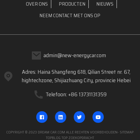
OVER ONS
PRODUCTEN
NIEUWS
NEEM CONTACT MET ONS OP
admin@new-energycar.com
Adres: Haina Shangfeng 618, Qilian Street nr. 67,
hightechzone, Shijiazhuang City, provincie Hebei
Telefoon: +86 13731131359
COPYRIGHT © 2023 DREAM CAR.COM ALLE RECHTEN VOORBEHOUDEN
- SITEMAP
TOPBLOG
TOP ZOEKOPDRACHT