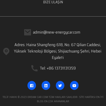
BIZE ULAŞIN
admin@new-energycar.com
Adres: Haina Shangfeng 618, No. 67 Qilian Caddesi,
Yüksek Teknoloji Bölgesi, Shijiazhuang Şehri, Hebei
Eyaleti
Tel: +86 13731131359
TELIF HAKKI © 2023 DREAM CAR.COM TÜM HAKLARI SAKLIDIR
- SITE HARITASI
EN İYİ
BLOG
EN ÇOK ARANANLAR