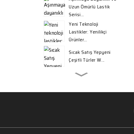
Uzun Ömürlü Lastik
Serisi...
Yeni Teknoloji
Lastikler: Yenilikçi
Ürünler...
Sıcak Satış Yepyeni
Çeşitli Türler W...
İhracat İçin Yüksek
Kaliteli Kış Lastikleri ...
Sıcak Satış Yepyeni
Çeşitli Türler W...
Valve Landcruiser 4.2