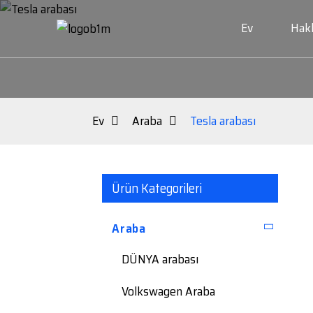
Ev
Hak
Ev
Araba
Tesla arabası
Ürün Kategorileri
Araba
DÜNYA arabası
Volkswagen Araba