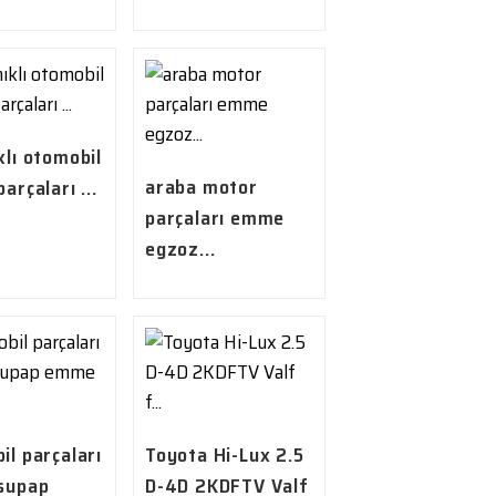
klı otomobil
araba motor
arçaları ...
parçaları emme
egzoz...
il parçaları
Toyota Hi-Lux 2.5
supap
D-4D 2KDFTV Valf