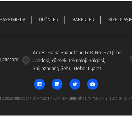
HAKKIMIZDA
ÜRÜNLER
HABERLER
BIZE ULAŞI
Adres: Haina Shangfeng 618, No. 67 Qilian
ycar.com
Caddesi, Yüksek Teknoloji Bölgesi,
Shijiazhuang Şehri, Hebei Eyaleti
KI © 2023 DREAM CAR.COM TÜM HAKLARI SAKLIDIR
- SITE HARITASI
EN İYİ BLOG
EN ÇOK 