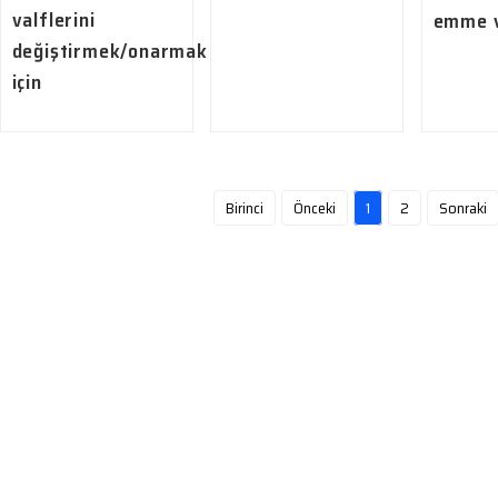
valflerini
emme v
değiştirmek/onarmak
için
Birinci
Önceki
1
2
Sonraki