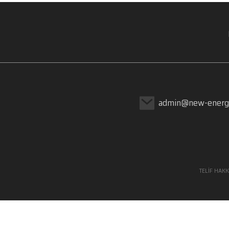
Sıcak Satış Yepyeni
Çeşitli Türler W...
Valve Landcruiser 4.2
TDI Müh. 1HDFTE...
admin@new-energ
Toyota Aygo 1.4 D Valf
- Yüksek Kalite...
TELIF HAK