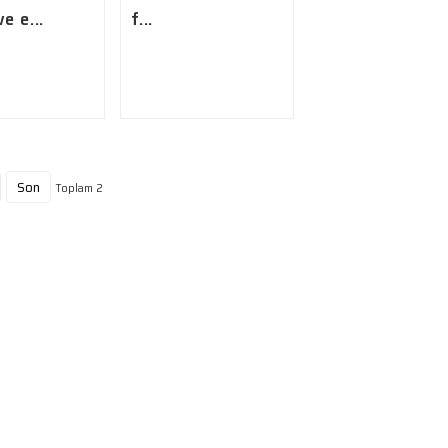
e e...
f...
Son
Toplam 2