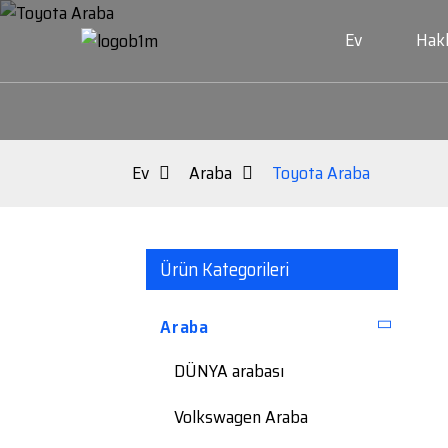
Ev
Hak
Ev
Araba
Toyota Araba
Ürün Kategorileri
Araba
DÜNYA arabası
Volkswagen Araba