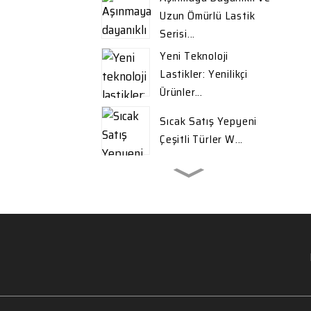
Uzun Ömürlü Lastik
Serisi...
Yeni Teknoloji
Lastikler: Yenilikçi
Ürünler...
Sıcak Satış Yepyeni
Çeşitli Türler W...
İhracat İçin Yüksek
Kaliteli Kış Lastikleri ...
Sıcak Satış Yepyeni
Çeşitli Türler W...
Valve Landcruiser 4.2