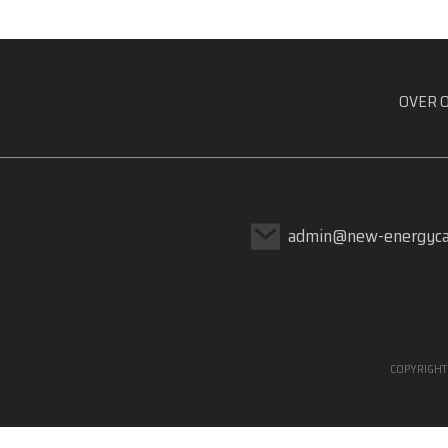
Great Wall Gun 2023 2.0T
zwarte bom v...
OVER 
BYD E2 elektrische auto -
milieuvriendelijk en...
MG5 Scorpio 2022 1.5T
Trophy Sports...
admin@new-energyca
COPYRIGHT