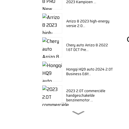
2023 Kampioen ...
Arrizo 8 2023 high-energy
versie 2.0...
Chery auto Arrizo 8 2022
1.6T DCT Pre...
Hongqi HQ9 auto 2024 2.0T
Business Edit...
2023 2.0T commerciële
handgeschakelde
benzinemotor ...
BYD Qin plus 2024 honor
edition DM-i ...