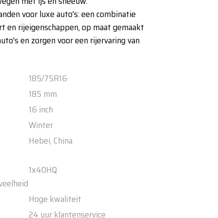
wegen met ijs en sneeuw.
anden voor luxe auto's: een combinatie
rt en rijeigenschappen, op maat gemaakt
auto's en zorgen voor een rijervaring van
185/75R16
185 mm
16 inch
Winter
Hebei, China
1x40HQ
veelheid
Hoge kwaliteit
24 uur klantenservice