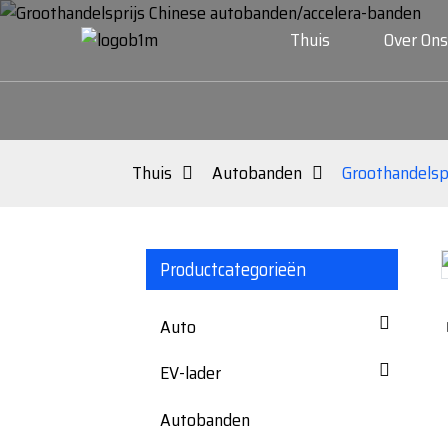
Thuis
Over Ons
Thuis
Autobanden
Groothandelsp
Productcategorieën
Loading...
Loading...
Auto
EV-lader
Autobanden