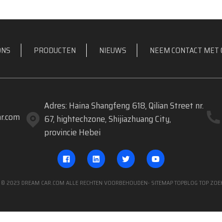
ONS
PRODUCTEN
NIEUWS
NEEM CONTACT MET 
Adres: Haina Shangfeng 618, Qilian Street nr.
r.com
67, hightechzone, Shijiazhuang City,
provincie Hebei
 © 2023 DREAM CAR.COM ALLE RECHTEN VOORBEHOUDEN
- SITEMAP
TOPBLOG
TOP ZOE