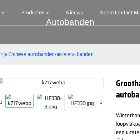
Producten
Nieuws
Neem Contact Me
Autobanden
rijs Chinese autobanden/accelera-banden
Grooth
Loading...
Loading...
autoba
Winterban
loopvlakp
een uitste