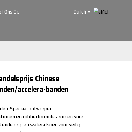
t Ons Op
Dutch
andelsprijs Chinese
Loading...
Loading...
Loading...
Loading...
nden/accelera-banden
den: Speciaal ontworpen
atronen en rubberformules zorgen voor
kende grip en waterafvoer, voor veilig