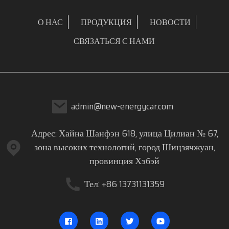
О НАС
ПРОДУКЦИЯ
НОВОСТИ
СВЯЗАТЬСЯ С НАМИ
admin@new-energycar.com
Адрес: Хайна Шанфэн 618, улица Цилиан № 67,
зона высоких технологий, город Шицзячжуан,
провинция Хэбэй
Тел: +86 13731131359