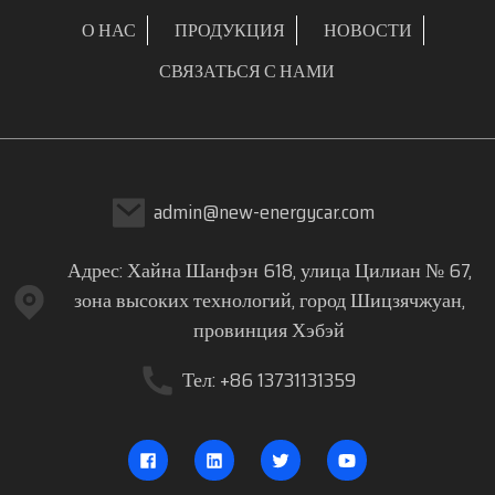
О НАС
ПРОДУКЦИЯ
НОВОСТИ
СВЯЗАТЬСЯ С НАМИ
admin@new-energycar.com
Адрес: Хайна Шанфэн 618, улица Цилиан № 67,
зона высоких технологий, город Шицзячжуан,
провинция Хэбэй
Тел: +86 13731131359