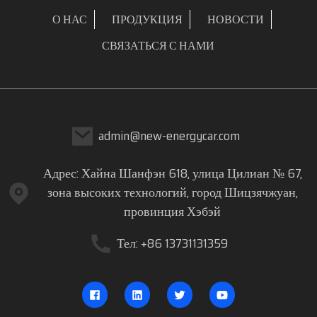
О НАС
ПРОДУКЦИЯ
НОВОСТИ
СВЯЗАТЬСЯ С НАМИ
admin@new-energycar.com
Адрес: Хайна Шанфэн 618, улица Цилиан № 67,
зона высоких технологий, город Шицзячжуан,
провинция Хэбэй
Тел: +86 13731131359