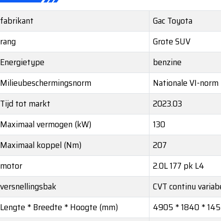
fabrikant
Gac Toyota
rang
Grote SUV
Energietype
benzine
Milieubeschermingsnorm
Nationale VI-norm
Tijd tot markt
2023.03
Maximaal vermogen (kW)
130
Maximaal koppel (Nm)
207
motor
2.0L 177 pk L4
versnellingsbak
CVT continu variab
Lengte * Breedte * Hoogte (mm)
4905 * 1840 * 14