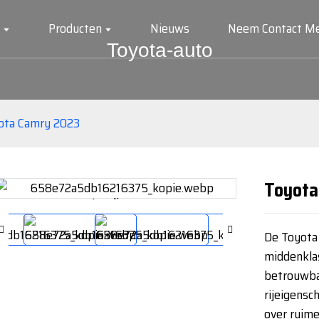
Producten
Nieuws
Neem Contact Me
Toyota-auto
ota Camry 2023
Toyota
Loading...
Loading...
De Toyota
middenkla
betrouwba
rijeigensc
over ruime