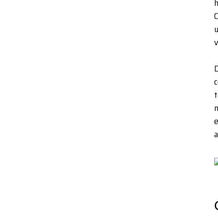
h
C
u
v
D
c
t
m
e
a