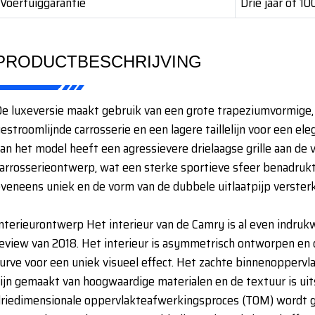
Voertuiggarantie
Drie jaar of 1
PRODUCTBESCHRIJVING
e luxeversie maakt gebruik van een grote trapeziumvormige, h
estroomlijnde carrosserie en een lagere taillelijn voor een ele
an het model heeft een agressievere drielaagse grille aan de
arrosserieontwerp, wat een sterke sportieve sfeer benadrukt
veneens uniek en de vorm van de dubbele uitlaatpijp verster
nterieurontwerp Het interieur van de Camry is al even indru
eview van 2018. Het interieur is asymmetrisch ontworpen en
urve voor een uniek visueel effect. Het zachte binnenoppervl
ijn gemaakt van hoogwaardige materialen en de textuur is ui
riedimensionale oppervlakteafwerkingsproces (TOM) wordt g