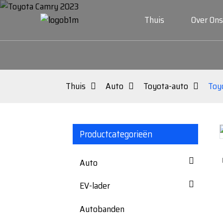
Thuis
Over Ons
Thuis
Auto
Toyota-auto
Toy
Productcategorieën
Loading...
Loading...
Auto
EV-lader
Autobanden