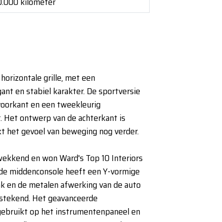
00.000 kilometer
orizontale grille, met een
gant en stabiel karakter. De sportversie
 voorkant en een tweekleurig
. Het ontwerp van de achterkant is
kt het gevoel van beweging nog verder.
kwekkend en won Ward's Top 10 Interiors
 de middenconsole heeft een Y-vormige
ak en de metalen afwerking van de auto
tstekend. Het geavanceerde
ebruikt op het instrumentenpaneel en