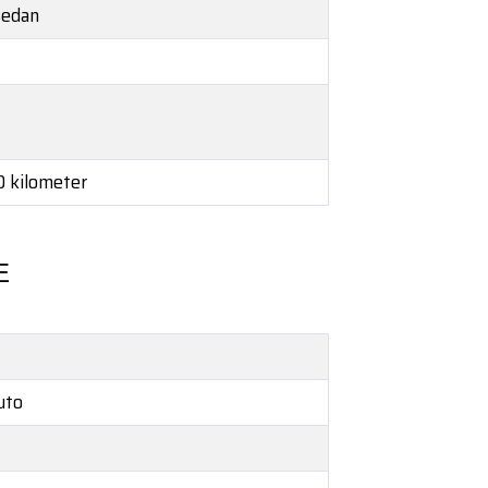
 sedan
00 kilometer
E
uto