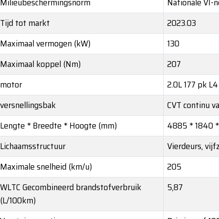
Milieubeschermingsnorm
Nationale VI-
Tijd tot markt
2023.03
Maximaal vermogen (kW)
130
Maximaal koppel (Nm)
207
motor
2.0L 177 pk L4
versnellingsbak
CVT continu va
Lengte * Breedte * Hoogte (mm)
4885 * 1840 
Lichaamsstructuur
Vierdeurs, vijf
Maximale snelheid (km/u)
205
WLTC Gecombineerd brandstofverbruik
5,87
(L/100km)