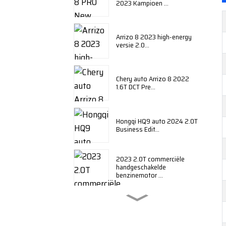
2023 Kampioen ...
Arrizo 8 2023 high-energy
versie 2.0...
Chery auto Arrizo 8 2022
1.6T DCT Pre...
Hongqi HQ9 auto 2024 2.0T
Business Edit...
2023 2.0T commerciële
handgeschakelde
benzinemotor ...
BYD Qin plus 2024 honor
edition DM-i ...