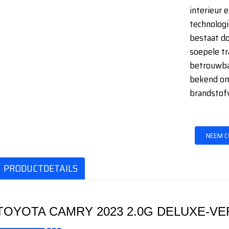
interieur 
technologi
bestaat do
soepele tr
betrouwbar
bekend om
brandstofv
NEEM C
PRODUCTDETAILS
TOYOTA CAMRY 2023 2.0G DELUXE-VE