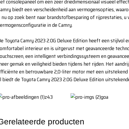
et consolepaneel om een ​​zeer driedimensionaal visueel effe
amry biedt een verscheidenheid aan vermogensopties, waaronde
 nu op zoek bent naar brandstofbesparing of rijprestaties, u
ermogensconfiguratie in de Camry.
e Toyota Camry 2023 2.0G Deluxe Edition heeft een stijlvol e
omfortabel interieur en is uitgerust met geavanceerde techno
ouchscreen, een intelligent verbindingssysteem en geavanceer
eer gemak en veiligheid bieden tijdens het rijden. Het aand
fficiënte en betrouwbare 2,0-liter motor met een uitsteken
l biedt de Toyota Camry 2023 2.0G Deluxe Edition uitstekende
Gerelateerde producten