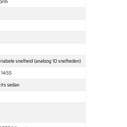
norm
riabele snelheid (analoog 10 snelheden)
* 1455
zits sedan