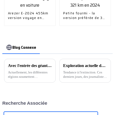
Arezer E-2024 455km
Petite fourmi - la
version voyage en
version préférée de 321
voiture
km en 2024
Blog Connexe
Avec l'entrée des géants, une autre « nouvelle ville de tête d'énergie » est en train de naître ?
Exploration actuelle du marché des terminaux pour véhicules à énergies nouvelles : service volume prix multimarques, la guerre des prix n'est pas encore éteinte
Actuellement, les différentes
Tendance à l'extinction. Ces
régions soumettent
derniers jours, des journalistes
successivement leurs « Fiches
ont visité plusieurs magasins
de réponses économiques
4S de la marque de véhicules à
2023 » et les modalités de
énergie nouvelle dans le
travail pour la nouvelle année
district de Haidian, à Pékin, et
sont lancées simultanément. Il
ont appris que des marques
Recherche Associée
y a quelques jours à peine,...
comme Lideal, Nezha, AITO
Wenjie…