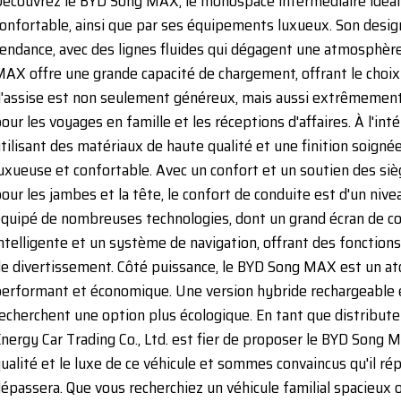
écouvrez le BYD Song MAX, le monospace intermédiaire idéal q
onfortable, ainsi que par ses équipements luxueux. Son design 
endance, avec des lignes fluides qui dégagent une atmosphè
AX offre une grande capacité de chargement, offrant le choix 
'assise est non seulement généreux, mais aussi extrêmement co
our les voyages en famille et les réceptions d'affaires. À l'inté
tilisant des matériaux de haute qualité et une finition soign
uxueuse et confortable. Avec un confort et un soutien des siè
our les jambes et la tête, le confort de conduite est d'un niv
quipé de nombreuses technologies, dont un grand écran de co
ntelligente et un système de navigation, offrant des fonctions
e divertissement. Côté puissance, le BYD Song MAX est un at
erformant et économique. Une version hybride rechargeable 
echerchent une option plus écologique. En tant que distribut
nergy Car Trading Co., Ltd. est fier de proposer le BYD Song M
ualité et le luxe de ce véhicule et sommes convaincus qu'il ré
épassera. Que vous recherchiez un véhicule familial spacieux 