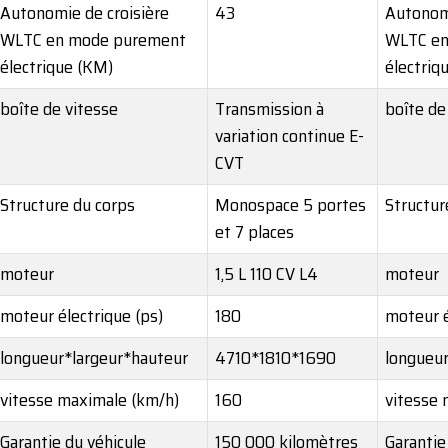
Autonomie de croisière
43
Autonomi
WLTC en mode purement
WLTC en
électrique (KM)
électriq
boîte de vitesse
Transmission à
boîte de
variation continue E-
CVT
Structure du corps
Monospace 5 portes
Structur
et 7 places
moteur
1,5 L 110 CV L4
moteur
moteur électrique (ps)
180
moteur é
longueur*largeur*hauteur
4710*1810*1690
longueur
vitesse maximale (km/h)
160
vitesse 
Garantie du véhicule
150 000 kilomètres
Garantie