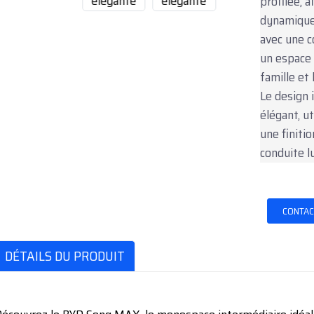
profilée, a
dynamique.
avec une c
un espace 
famille et 
Le design 
élégant, u
une finiti
conduite l
CONTAC
DÉTAILS DU PRODUIT