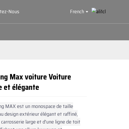
ctez-Nous
French
ng Max voiture Voiture
e et élégante
Loading...
Loading...
Loading...
Loading...
ng MAX est un monospace de taille
 design extérieur élégant et raffiné,
carrosserie large et d'une ligne de toit