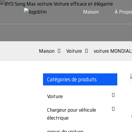
Maison
À Propo
Maison
Voiture
voiture MONDIAL
Catégories de produits
Loading...
Loading...
Voiture
Chargeur pour véhicule
électrique
pneus de voiture