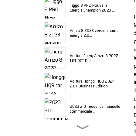
D
Tiggo 8 PRO Nouvelle
c
Énergie Champion 2023 ...
t
M
Arrizo 8 2023 version haute
d
énergie 2.0...
p
u
Voiture Chery Arrizo 8 2022
l
1.6T DCT Pré...
p
é
Voiture Hongqi HQ9 2024
i
2.0T Business Edition...
d
p
r
2023 2.0T essence manuelle
commerciale ...
E
q
d
BYD Qin plus 2024 édition