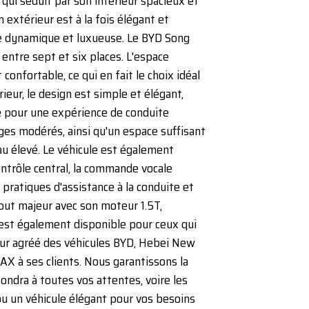
ui séduit par son intérieur spacieux et
extérieur est à la fois élégant et
re dynamique et luxueuse. Le BYD Song
entre sept et six places. L'espace
nfortable, ce qui en fait le choix idéal
rieur, le design est simple et élégant,
ée pour une expérience de conduite
ges modérés, ainsi qu'un espace suffisant
eau élevé. Le véhicule est également
ntrôle central, la commande vocale
 pratiques d'assistance à la conduite et
out majeur avec son moteur 1.5T,
est également disponible pour ceux qui
eur agréé des véhicules BYD, Hebei New
AX à ses clients. Nous garantissons la
pondra à toutes vos attentes, voire les
ou un véhicule élégant pour vos besoins