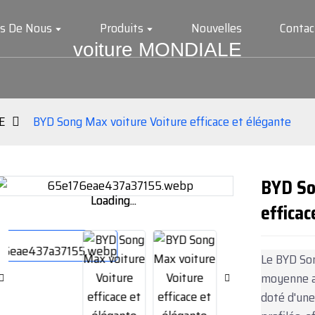
s De Nous
Produits
Nouvelles
Conta
voiture MONDIALE
E
BYD Song Max voiture Voiture efficace et élégante
BYD So
Loading...
Loading...
efficac
Le BYD So
moyenne au
doté d'une 