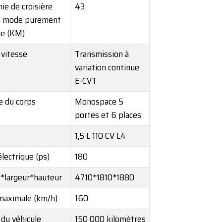
e de croisière
43
 mode purement
ue (KM)
 vitesse
Transmission à
variation continue
E-CVT
e du corps
Monospace 5
portes et 6 places
1,5 L 110 CV L4
lectrique (ps)
180
*largeur*hauteur
4710*1810*1880
maximale (km/h)
160
 du véhicule
150 000 kilomètres