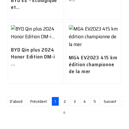
BYD E2 - Écologique
et...
BYD Qin plus 2024
Honor Edition DM-i
MG4 EV2023 415 km
...
édition championne
de la mer
D'abord
Précédent
1
2
3
4
5
Suivant
De
6