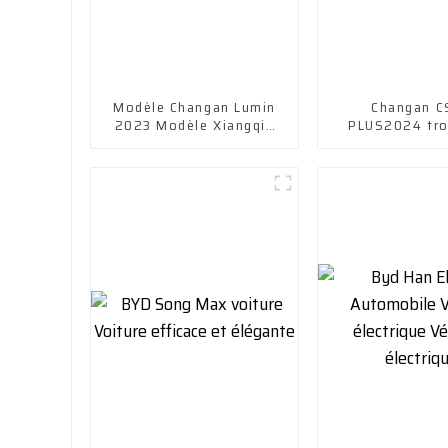
Modèle Changan Lumin
Changan C
2023 Modèle Xiangqin
PLUS2024 tro
205 km et modèle Miqin
génération 1
301 km
version jeun
excellent m