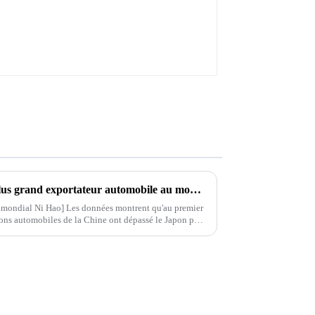
La Chine devrait devenir le plus grand exportateur automobile au monde Ministère du Commerce : trois mesures pour escorter les voitures chinoises vers la mer
u mondial Ni Hao] Les données montrent qu'au premier
tions automobiles de la Chine ont dépassé le Japon pour
lus grand exportateur automobile au monde...