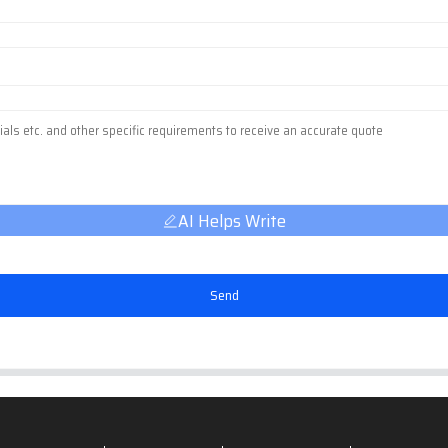
AI Helps Write
Send