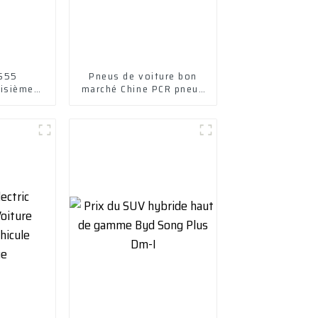
S55
Pneus de voiture bon
isième
marché Chine PCR pneus
.5T DCT
de voiture de tourisme
esse et
odèle