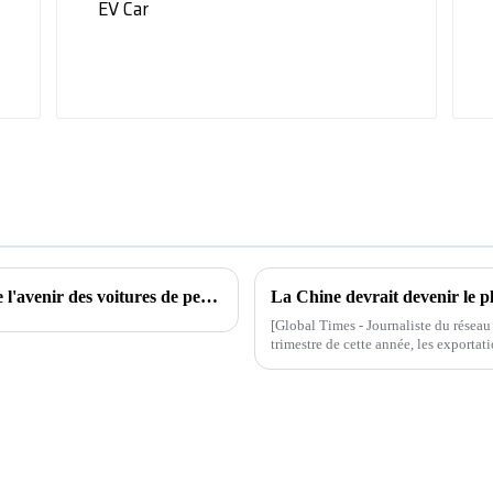
Le nouveau concept-car de Cadillac explore l'avenir des voitures de performance zéro émission en hommage au 20e anniversaire de la série V
[Global Times - Journaliste du résea
trimestre de cette année, les exporta
la première fois, devenant ainsi le p