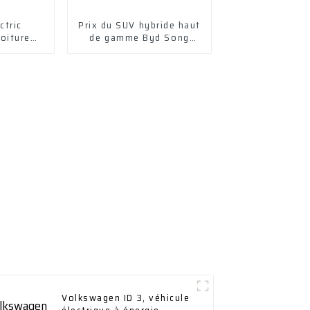
ctric
Prix ​​du SUV hybride haut
oiture
de gamme Byd Song
hicule
Plus Dm-I
ue
Volkswagen ID 3, véhicule