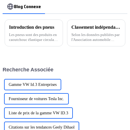
Blog Connexe
Introduction des pneus
Classement indépendant des exportations en 2023 : la voiture Chery se classe deuxième, la voiture Great Wall entre dans le top trois, qui se classe premier ?
Les pneus sont des produits en
Selon les données publiées par
caoutchouc élastique circulaire
l'Association automobile
qui roulent sur le sol et sont
chinoise, le volume des
installés sur divers véhicules
exportations automobiles de la
ou machines.
Chine de janvier à novembre
2023 a atteint 4,412 millions
de véhicules, soit une
Recherche Associée
augmentation de 58 % en
glissement annuel, tandis que...
Gamme VW Id.3 Entreprises
Fournisseur de voitures Tesla Inc.
Liste de prix de la gamme VW ID.3
Citations sur les tendances Geely Dihaol