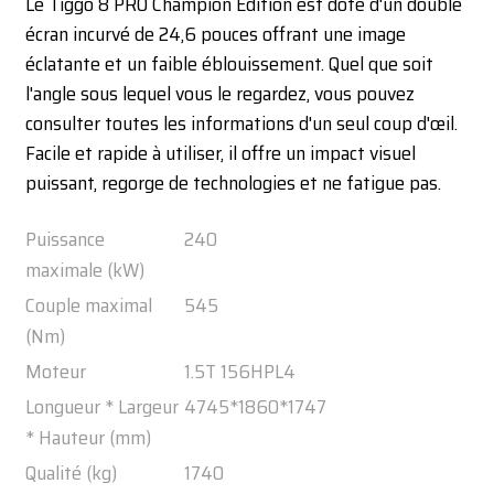
Le Tiggo 8 PRO Champion Edition est doté d'un double
écran incurvé de 24,6 pouces offrant une image
éclatante et un faible éblouissement. Quel que soit
l'angle sous lequel vous le regardez, vous pouvez
consulter toutes les informations d'un seul coup d'œil.
Facile et rapide à utiliser, il offre un impact visuel
puissant, regorge de technologies et ne fatigue pas.
Puissance
240
maximale (kW)
Couple maximal
545
(Nm)
Moteur
1.5T 156HPL4
Longueur * Largeur
4745*1860*1747
* Hauteur (mm)
Qualité (kg)
1740