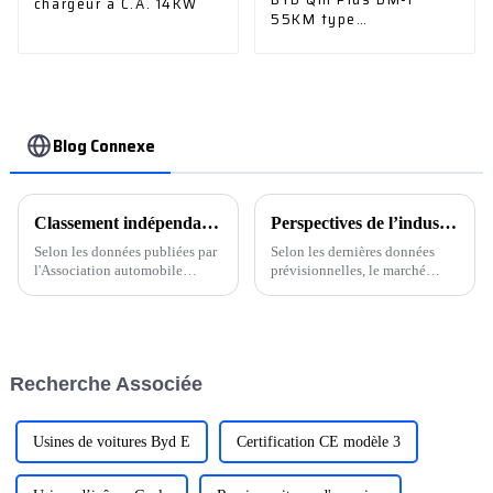
chargeur à C.A. 14KW
55KM type
transcendant
Blog Connexe
Classement indépendant des exportations en 2023 : la voiture Chery se classe deuxième, la voiture Great Wall entre dans le top trois, qui se classe premier ?
Perspectives de l’industrie automobile et des pièces détachées pour 2024
Selon les données publiées par
Selon les dernières données
l'Association automobile
prévisionnelles, le marché
chinoise, le volume des
chinois des véhicules à
exportations automobiles
énergies nouvelles continuera
chinoises de janvier à
de croître rapidement et le taux
novembre 2023 a atteint 4,412
de pénétration devrait dépasser
millions de véhicules, soit une
47 %.
Recherche Associée
augmentation de 58 % sur un
an, tandis que...
Usines de voitures Byd E
Certification CE modèle 3