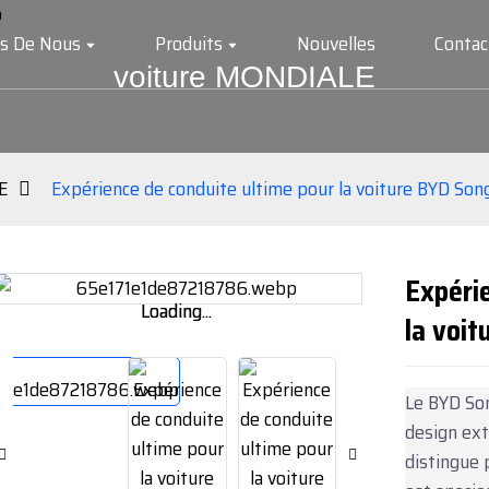
s De Nous
Produits
Nouvelles
Conta
voiture MONDIALE
E
Expérience de conduite ultime pour la voiture BYD Son
Expérie
Loading...
Loading...
la voi
Le BYD Son
design ext
distingue p