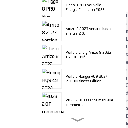
Tiggo 8 PRO Nouvelle
Énergie Champion 2023 ...
L
c
Arrizo 8 2023 version haute
m
énergie 2.0...
L
f
Voiture Chery Arrizo 8 2022
s
1.6T DCT Pré...
e
c
Voiture Hongqi HQ9 2024
p
2.0T Business Edition...
C
d
e
2023 2.0T essence manuelle
commerciale ...
a
D
l
BYD Qin plus 2024 édition