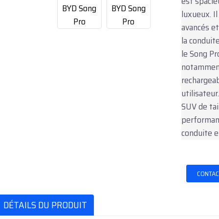
est spacie
luxueux. I
avancés et
la conduit
le Song Pr
notamment
rechargeab
utilisateu
SUV de tai
performanc
conduite en
CONTAC
DÉTAILS DU PRODUIT