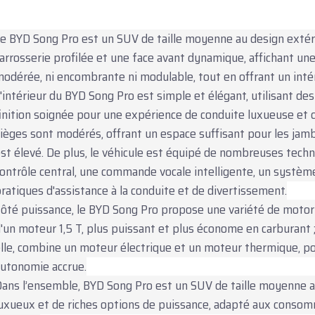
e BYD Song Pro est un SUV de taille moyenne au design extér
arrosserie profilée et une face avant dynamique, affichant une 
odérée, ni encombrante ni modulable, tout en offrant un intér
'intérieur du BYD Song Pro est simple et élégant, utilisant de
inition soignée pour une expérience de conduite luxueuse et c
ièges sont modérés, offrant un espace suffisant pour les jambe
st élevé. De plus, le véhicule est équipé de nombreuses techno
ontrôle central, une commande vocale intelligente, un système 
ratiques d'assistance à la conduite et de divertissement.
ôté puissance, le BYD Song Pro propose une variété de motori
'un moteur 1,5 T, plus puissant et plus économe en carburant ;
lle, combine un moteur électrique et un moteur thermique, 
utonomie accrue.
ans l’ensemble, BYD Song Pro est un SUV de taille moyenne a
uxueux et de riches options de puissance, adapté aux consom