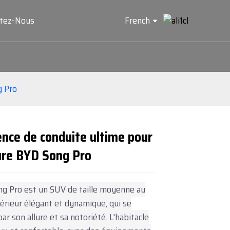
ctez-Nous
French
g Pro
nce de conduite ultime pour
ture BYD Song Pro
Loading...
Loading...
Loading...
Loading...
g Pro est un SUV de taille moyenne au
érieur élégant et dynamique, qui se
ar son allure et sa notoriété. L'habitacle