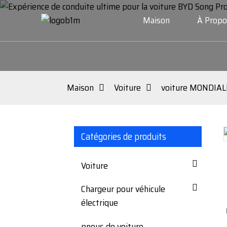
Maison
À Propo
Maison
Voiture
voiture MONDIAL
Catégories de produits
Loading...
Loading...
Voiture
Chargeur pour véhicule
électrique
pneus de voiture