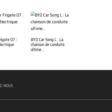
BYD Tang Car SUV :
et efficacité...
igate 07 :
BYD Car Song L : La
lectrique
chanson de conduite
ultime...
Z-NOUS