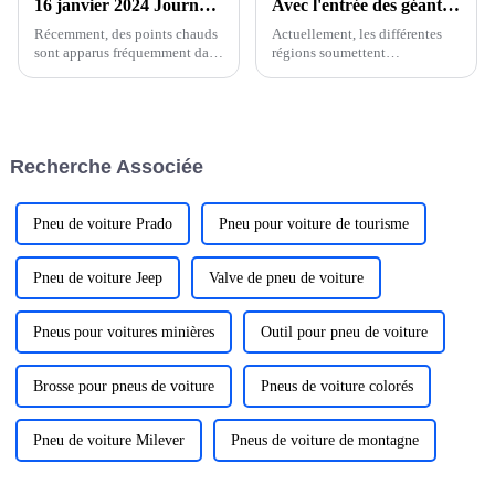
16 janvier 2024 Journée de rêve BYD. Fusion énergétique intelligente 1+1＞2
Avec l'entrée des géants, une autre « nouvelle ville de tête d'énergie » est en train de naître ?
Récemment, des points chauds
Actuellement, les différentes
sont apparus fréquemment dans
régions soumettent
l'industrie nationale des
successivement leurs « Fiches
véhicules à énergie nouvelle,
de réponses économiques
allant de BYD réalisant des
2023 » et les modalités de
ventes annuelles de 3 millions,
travail pour la nouvelle année
remportant le championnat
sont lancées simultanément. Il
Recherche Associée
annuel, à l'objectif de vente de
y a quelques jours à peine,...
majo...
Pneu de voiture Prado
Pneu pour voiture de tourisme
Pneu de voiture Jeep
Valve de pneu de voiture
Pneus pour voitures minières
Outil pour pneu de voiture
Brosse pour pneus de voiture
Pneus de voiture colorés
Pneu de voiture Milever
Pneus de voiture de montagne