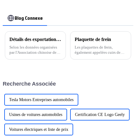
Blog Connexe
Détails des exportations automobiles de la Chine en 2012
Plaquette de frein
Selon les données organisées
Les plaquettes de frein,
par l'Association chinoise des
également appelées cuirs de
constructeurs automobiles, en
frein, sont des matériaux de
mai de cette année, les
friction fixés sur le tambour ou
exportations de véhicules
le disque de frein qui tourne
chinois ont montré une
avec la roue. La garniture et les
tendance de croissance stable.
plaquettes de frein sont
Recherche Associée
soumises à...
Tesla Motors Entreprises automobiles
Usines de voitures automobiles
Certification CE Logo Geely
Voitures électriques et liste de prix