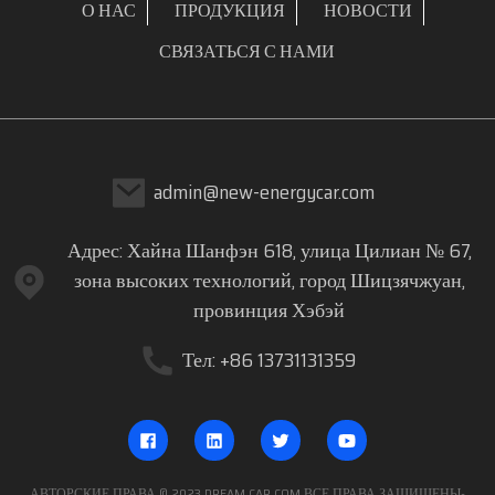
О НАС
ПРОДУКЦИЯ
НОВОСТИ
СВЯЗАТЬСЯ С НАМИ
admin@new-energycar.com
Адрес: Хайна Шанфэн 618, улица Цилиан № 67,
зона высоких технологий, город Шицзячжуан,
провинция Хэбэй
Тел: +86 13731131359
АВТОРСКИЕ ПРАВА © 2023 DREAM CAR.COM ВСЕ ПРАВА ЗАЩИЩЕНЫ
-