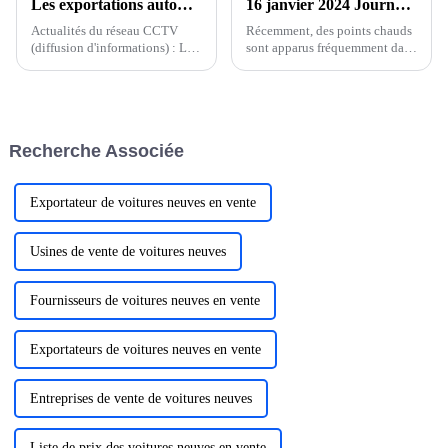
Les exportations automobiles ont continué à bien se comporter au cours des deux premiers mois, avec une croissance annuelle de plus de 30 %
16 janvier 2024 Journée de rêve BYD. Fusion énergétique intelligente 1+1＞2
Actualités du réseau CCTV
Récemment, des points chauds
(diffusion d'informations) : Les
sont apparus fréquemment dans
dernières données publiées par
l'industrie nationale des
l'Association chinoise des
véhicules à énergie nouvelle,
constructeurs automobiles
allant de BYD réalisant des
montrent que depuis le début
ventes annuelles de 3 millions,
de cette année, les exportations
remportant le championnat
Recherche Associée
automobiles chinoises ont
annuel, à l'objectif de vente de
con...
majo...
Exportateur de voitures neuves en vente
Usines de vente de voitures neuves
Fournisseurs de voitures neuves en vente
Exportateurs de voitures neuves en vente
Entreprises de vente de voitures neuves
Liste de prix des voitures neuves en vente