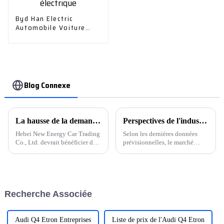
Byd Han Electric
Automobile Voiture
électrique Véhicule
électrique
Blog Connexe
La hausse de la demande mondiale stimule les exportations de voitures
Perspectives de l'industrie automobile et des pièces détachées pour 2024
Hebei New Energy Car Trading
Selon les dernières données
Co., Ltd. devrait bénéficier de
prévisionnelles, le marché
la forte demande mondiale de
chinois des véhicules à énergie
véhicules, les constructeurs
nouvelle continuera de croître
automobiles du monde entier
rapidement et le taux de
connaissant une hausse
pénétration devrait dépasser 47
significative de leurs
%.
Recherche Associée
exportations.
Audi Q4 Etron Entreprises
Liste de prix de l'Audi Q4 Etron