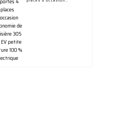
places d'occasion
autonomie de croisière
305 km EV petite voiture
100 % électrique