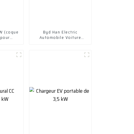
kW (coque
Byd Han Electric
 pour
Automobile Voiture
trique
électrique Véhicule
électrique