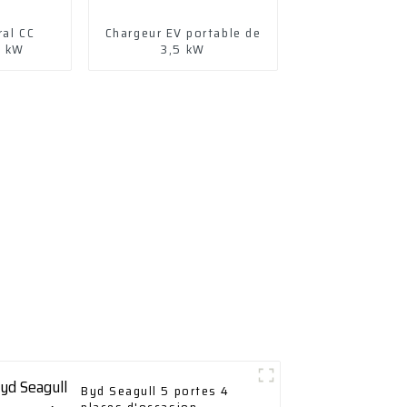
ral CC
Chargeur EV portable de
0 kW
3,5 kW
Byd Seagull 5 portes 4