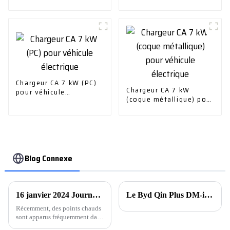
Volkswagen ID. 6 Crozz
Chargeur CA 7 kW (PC)
Chargeur CA 7 kW
pour véhicule
(coque métallique) pour
électrique
véhicule électrique
Blog Connexe
16 janvier 2024 Journée de rêve BYD. Fusion énergétique intelligente 1+1＞2
Le Byd Qin Plus DM-i s'est récemment vendu à 7 852 unités en une seule semaine, juste derrière le Model Y de Tesla
Récemment, des points chauds
sont apparus fréquemment dans
l'industrie nationale des