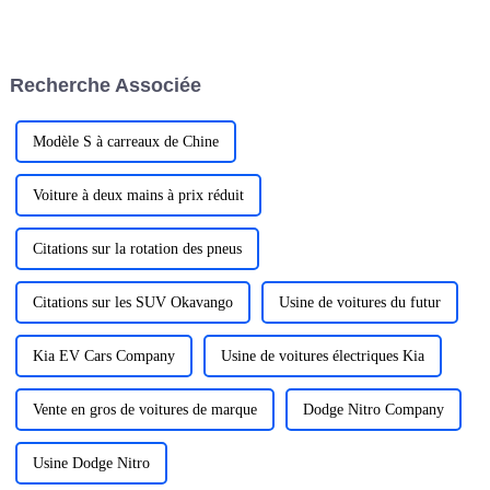
véhicules à énergie nouvelle,
allant de BYD réalisant des
ventes annuelles de 3 millions,
remportant le championnat
Recherche Associée
annuel, à l'objectif de vente de
majo...
Modèle S à carreaux de Chine
Voiture à deux mains à prix réduit
Citations sur la rotation des pneus
Citations sur les SUV Okavango
Usine de voitures du futur
Kia EV Cars Company
Usine de voitures électriques Kia
Vente en gros de voitures de marque
Dodge Nitro Company
Usine Dodge Nitro