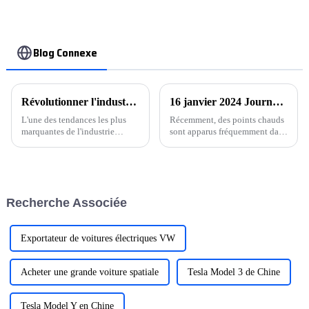
Blog Connexe
Révolutionner l'industrie automobile : l'avenir est là
16 janvier 2024 Journée de rêve BYD. Fusion énergétique intelligente 1+1＞2
L'une des tendances les plus
Récemment, des points chauds
marquantes de l'industrie
sont apparus fréquemment dans
automobile est le passage aux
l'industrie nationale des
véhicules électriques (VE). Les
véhicules à énergie nouvelle,
communiqués de presse des
allant de BYD réalisant des
principaux constructeurs
ventes annuelles de 3 millions,
automobiles soulignent leur
remportant le championnat
Recherche Associée
engagement en faveur du
annuel, à l'objectif de vente de
développement et de la
majo...
production de véhicules
électriques.
Exportateur de voitures électriques VW
Acheter une grande voiture spatiale
Tesla Model 3 de Chine
Tesla Model Y en Chine