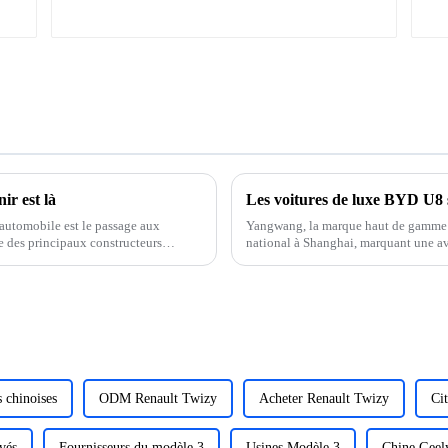
ir est là
 automobile est le passage aux
Yangwang, la marque haut de gamme 
e des principaux constructeurs
national à Shanghai, marquant une ava
 développement et de la production
quartier emblématique du Bund, le ma
s chinoises
ODM Renault Twizy
Acheter Renault Twizy
Ci
vés
Fournisseurs du modèle 3
Usines Modèle 3
Chine Geel