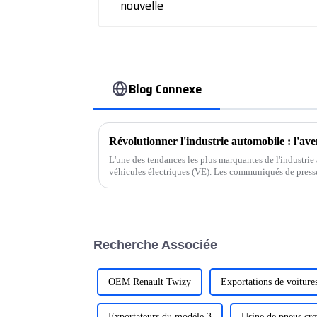
Blog Connexe
Révolutionner l'industrie automobile : l'aven
L'une des tendances les plus marquantes de l'industrie
véhicules électriques (VE). Les communiqués de press
automobiles soulignent leur engagement en faveur du
de véhicules électriques.
Recherche Associée
OEM Renault Twizy
Exportations de voiture
Exportateurs du modèle 3
Usine de pneus cre