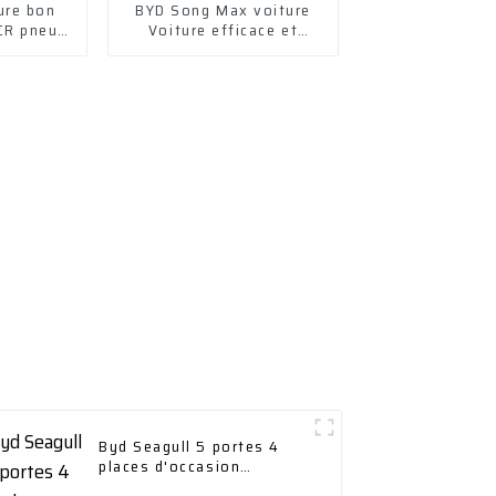
ure bon
BYD Song Max voiture
CR pneus
Voiture efficace et
tourisme
élégante
Byd Seagull 5 portes 4
places d'occasion
autonomie de croisière