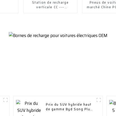
Station de recharge
Pneus de voit
verticale CC ---
marché Chine P
30/40/60/120 kWV
de voiture de 
Prix ​​du SUV hybride haut
de gamme Byd Song Plus
Dm-I