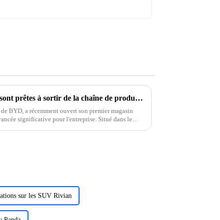
Les voitures de luxe BYD U8 sont prêtes à sortir de la chaîne de production
de BYD, a récemment ouvert son premier magasin
ncée significative pour l'entreprise. Situé dans le
gasin s'étend sur une superficie de 1 000 m².
tations sur les SUV Rivian
y Panda