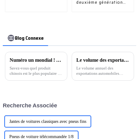
deuxième génération
1.5T modèle exclusif et
modèle phare
Blog Connexe
Numéro un mondial ! Les exportations automobiles chinoises remportent la victoire.
Le volume des exportations automobiles de la Chine dépasse celui du Japon pour la première fois
Savez-vous quel produit
Le volume annuel des
chinois est le plus populaire en
exportations automobiles
Russie actuellement ? Ce sont
chinoises a franchi une étape
les voitures. Dahua, qui
importante en dépassant celui
importe parallèlement des
du Japon, ce qui marque la
voitures depuis plus de dix ans
première place du pays dans
et a vendu des voitures
cette catégorie. Cette
Recherche Associée
étrangères…
performance est un progrès
considérable…
Jantes de voitures classiques avec pneus fins
Pneus de voiture télécommandée 1/8