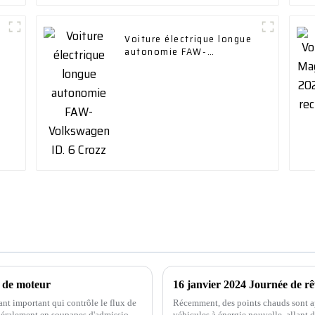
Voiture électrique longue
autonomie FAW-
Volkswagen ID. 6 Crozz
e de moteur
t important qui contrôle le flux de
Récemment, des points chauds sont ap
énéralement en soupapes d'admission
véhicules à énergie nouvelle, allant 