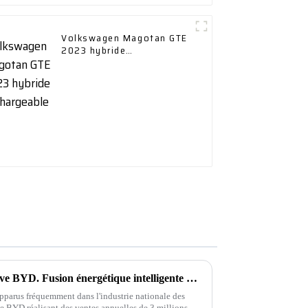
Volkswagen Magotan GTE
2023 hybride
rechargeable
16 janvier 2024 Journée de rêve BYD. Fusion énergétique intelligente 1+1＞2
parus fréquemment dans l'industrie nationale des
de BYD réalisant des ventes annuelles de 3 millions,