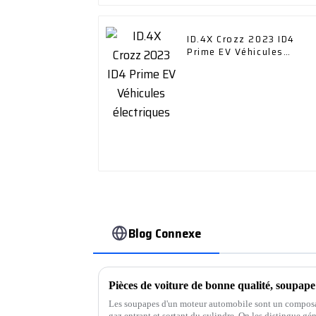
ID.4X Crozz 2023 ID4
Prime EV Véhicules
électriques
Blog Connexe
Pièces de voiture de bonne qualité, soupap
Les soupapes d'un moteur automobile sont un composan
gaz entrant et sortant du cylindre. On les distingue g