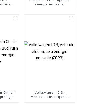
oiture
énergie nouvelle
hicule
Voitures électriques
ue
Chuanqi Mini EV Car
n Chine :
Volkswagen ID 3,
ique Byd
véhicule électrique à
icule à
énergie nouvelle (2023)
velle