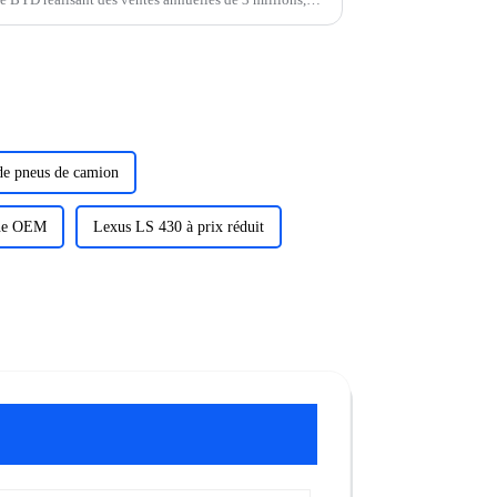
'objectif de vente de majo...
de pneus de camion
one OEM
Lexus LS 430 à prix réduit