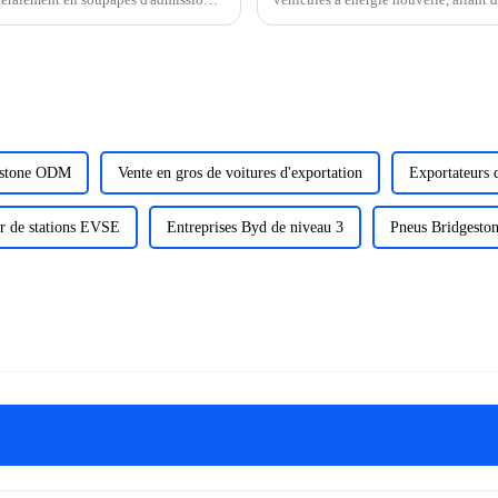
ralement fabriquées...
remportant le championnat annuel, à l
estone ODM
Vente en gros de voitures d'exportation
Exportateurs 
r de stations EVSE
Entreprises Byd de niveau 3
Pneus Bridgest