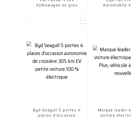
Volkswagen en gros
Automobile V
électrique Vé
électriq
Byd Seagull 5 portes 4
Marque leader e
places d'occasion
voiture électr
autonomie de croisière
Yuan Plus, véh
305 km EV petite voiture
énergie nou
100 % électrique