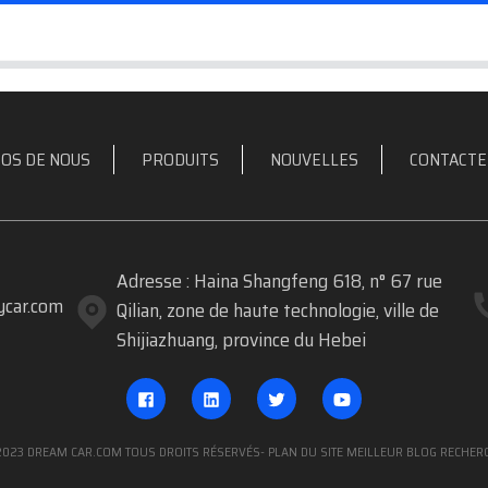
OS DE NOUS
PRODUITS
NOUVELLES
CONTACTE
Adresse : Haina Shangfeng 618, n° 67 rue
car.com
Qilian, zone de haute technologie, ville de
Shijiazhuang, province du Hebei
2023 DREAM CAR.COM TOUS DROITS RÉSERVÉS
- PLAN DU SITE
MEILLEUR BLOG
RECHERC