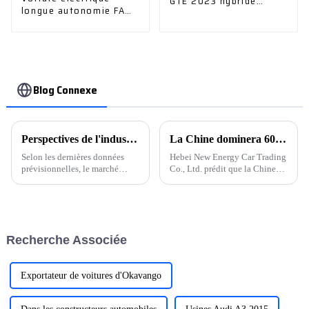
GTE 2023 hybride
longue autonomie FAW-
rechargeable
Volkswagen ID. 6 Crozz
Blog Connexe
Perspectives de l'industrie automobile et des pièces détachées pour 2024
La Chine dominera 60 % des ventes mondiales de véhicules à énergie nouvelle d'ici 2024
Selon les dernières données
Hebei New Energy Car Trading
prévisionnelles, le marché
Co., Ltd. prédit que la Chine
chinois des véhicules à énergie
dominera 60 % des ventes
nouvelle continuera de croître
mondiales de véhicules à
rapidement et le taux de
énergie nouvelle (NEV) d'ici
pénétration devrait dépasser 47
202. Les prévisions de
%.
l'entreprise coïncident avec
Recherche Associée
l'accent croissant mis par la
Chine sur le développement de
nouveaux véhicules à énergie
nouvelle.
Exportateur de voitures d'Okavango