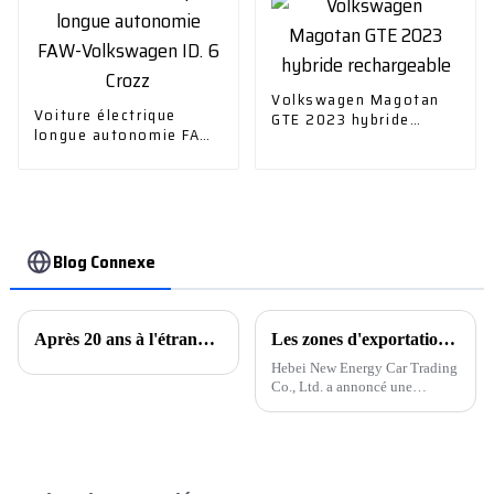
Volkswagen Magotan
Voiture électrique
GTE 2023 hybride
longue autonomie FAW-
rechargeable
Volkswagen ID. 6 Crozz
Blog Connexe
Après 20 ans à l'étranger, Chery est à nouveau en tête des exportations automobiles chinoises
Les zones d'exportation de voitures d'occasion s'étendent, les voitures d'occasion à énergie nouvelle deviennent la « force principale ».
Hebei New Energy Car Trading
Co., Ltd. a annoncé une
expansion de ses exportations
de véhicules d'occasion, en
particulier ceux à énergies
nouvelles. L'entreprise a
annoncé qu'elle prendrait des