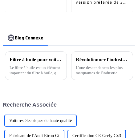
version préférée de 321
km en 2024
Blog Connexe
Filtre à huile pour voiture
Révolutionner l'industrie automobile : l'avenir est là
Le filtre à huile est un élément
L'une des tendances les plus
important du filtre à huile, qui
marquantes de l'industrie
est utilisé pour filtrer les
automobile est le passage aux
impuretés, les colloïdes et
véhicules électriques (VE). Les
l'humidité dans l'huile et garder
communiqués de presse des
l'huile propre.
principaux constructeurs
automobiles soulignent leur
Recherche Associée
engagement en faveur du
développement et de la
production de véhicules
électriques.
Voitures électriques de haute qualité
Fabricant de l'Audi Etron Gt
Certification CE Geely Gx3