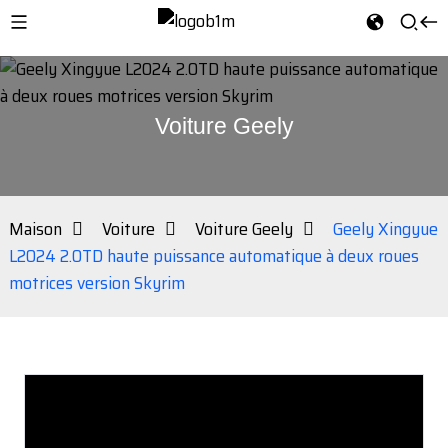
Voiture Geely
Maison
Voiture
Voiture Geely
Geely Xingyue
L2024 2.0TD haute puissance automatique à deux roues
motrices version Skyrim