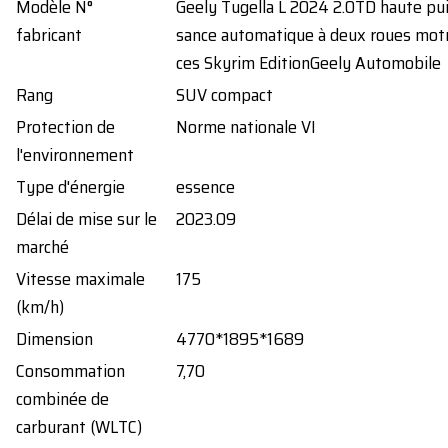
Modèle N°
Geely Tugella L 2024 2.0TD haute pu
fabricant
sance automatique à deux roues motr
ces Skyrim EditionGeely Automobile
Rang
SUV compact
Protection de
Norme nationale VI
l'environnement
Type d'énergie
essence
Délai de mise sur le
2023.09
marché
Vitesse maximale
175
(km/h)
Dimension
4770*1895*1689
Consommation
7,70
combinée de
carburant (WLTC)