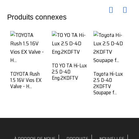
Produits connexes
TO YO TA Hi-Lux
2.5 D-4D
TOYOTA Rush
Toyota Hi-Lux
Eng.2KDFTV
1.5 16V Vios EX
2.5 D-4D
Valve - H...
2KDFTV
Soupape f...
À PROPOS DE NOUS
PRODUITS
NOUVELLES